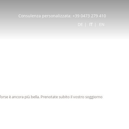
Consulenza personalizzata:
+39 0473 279 410
DE
IT
EN
 forse è ancora più bella. Prenotate subito il vostro soggiorno