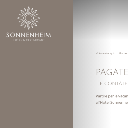
Vi trovate qui:
Home
PAGAT
... E CONTA
Partire per le vacan
all’Hotel Sonnenhe