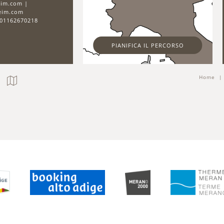
im.com |
eim.com
T 01162670218
PIANIFICA IL PERCORSO
Home