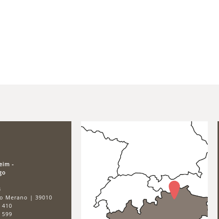
eim -
go
3
so Merano
|
39010
9 410
9 599